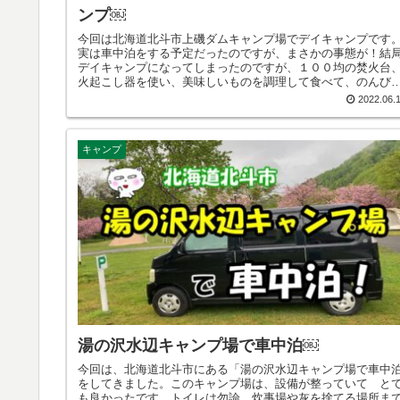
ンプ￼
今回は北海道北斗市上磯ダムキャンプ場でデイキャンプです
実は車中泊をする予定だったのですが、まさかの事態が！結
デイキャンプになってしまったのですが、１００均の焚火台
火起こし器を使い、美味しいものを調理して食べて、のんび
とした時間を過ごすことができました。このキャンプ場は昨
2022.06.
も来て、今回が２度目になります。前回は親戚と二人で来ま
たが、今回は完全ソロキャンです。ここは驚くなかれ、無料
す！あまり人に言いたくないのですが、特別に教えちゃいま
キャンプ
す！なんて。皆さまの参考になれば幸いです。
湯の沢水辺キャンプ場で車中泊￼
今回は、北海道北斗市にある「湯の沢水辺キャンプ場で車中
をしてきました。このキャンプ場は、設備が整っていて と
も良かったです。トイレは勿論、炊事場や灰を捨てる場所ま