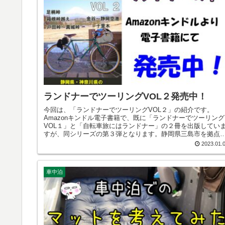
ランドナーでツーリングVOL２発売中！
今回は、「ランドナーでツーリングVOL２」の紹介です。
Amazonキンドル電子書籍で、既に「ランドナーでツーリング
VOL１」と「自転車旅にはランドナー」の２冊を出版してい
すが、同シリーズの第３弾となります。静岡県三島市を拠点
に、静岡県、神奈川県にサイクリングに出かけた記録です。
2023.01.
岡県内は勿論、隣の神奈川県にも輪行したりして気軽に出か
ることができました。これから輪行したいと考えている方に
少しは参考になるかと思います。またランチはラーメンクッ
車中泊
ーでラーメンを作って食べたりコーヒーを入れて飲んだりと
プチアウトドアのようなことをしています。外で食べるラン
は最高です。そんなことも書いていますので、是非ご覧くだ
い。皆さまの参考になれば幸いです。