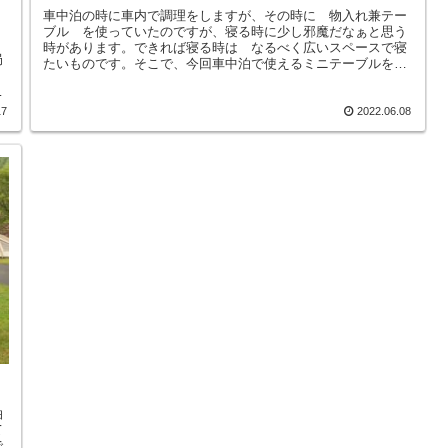
車中泊の時に車内で調理をしますが、その時に 物入れ兼テー
ブル を使っていたのですが、寝る時に少し邪魔だなぁと思う
。
時があります。できれば寝る時は なるべく広いスペースで寝
局
たいものです。そこで、今回車中泊で使えるミニテーブルを自
、
作してみました。車中泊に限らず普通にアウトドア、キャンプ
り
でも使えます。なるべく安く仕上げる、というコンセプトで、
年
１００均ダイソーの「すのこ」と「積み重ね整理棚」を使っ
17
2022.06.08
し
て 総額３３０円で作りました。超簡単にできますので、是非
で
作ってみてくださいー！
泊
て
で