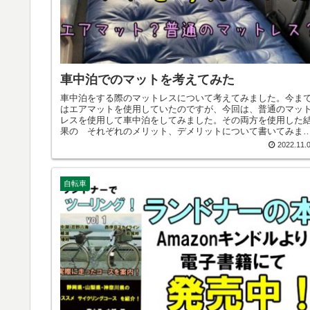
車中泊でのマットを考えてみた
車中泊をする際のマットレスについて考えてみました。今ま
はエアマットを使用していたのですが、今回は、普通のマッ
レスを使用して車中泊をしてみました。その両方を使用した
果の それぞれのメリット、デメリットについて書いてみま
た。どうしようか悩んでいる方に 少しでも参考になってく
2022.11.
れば幸いです。
自転車