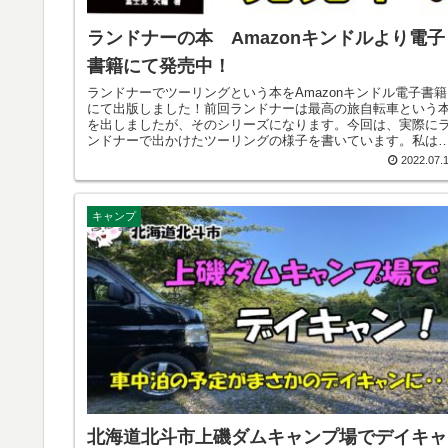
ランドナーの本 Amazonキンドルより電子
書籍にて発売中！
ランドナーでツーリングという本をAmazonキンドル電子書籍
にて出版しました！前回ランドナーは最高の旅自転車という
を出しましたが、そのシリーズになります。今回は、実際に
ンドナーで出かけたツーリングの様子を書いています。私は
岡県三島市に居住していたので、静岡県、神奈川県、山梨県
2022.07.
ツーリングコースを紹介しています。主に峠を攻めた記事に
っています。ランドナーでのんびりサイクリングして、ラン
はメスティンとエスビットでラーメンを作って食べる。そん
キャンプ
サイクリングの様子を是非ご覧ください。皆さまの参考にな
ば幸いです。
北海道北斗市上磯ダムキャンプ場でデイキャ