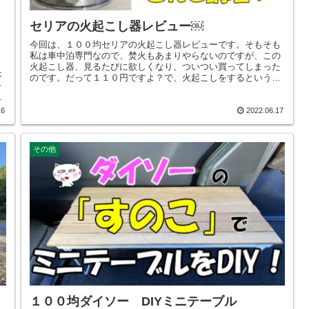
セリアの火起こし器レビュー￼
今回は、１００均セリアの火起こし器レビューです。そもそも
私は車中泊専門なので、焚火もあまりやらないのですが、この
火起こし器、見るたびに欲しくなり、ついつい買ってしまった
本
のです。だって１１０円ですよ？で、火起こしをするというの
ラ
も、あまりやらないので、焚火をしながら調理をしようと考え
静
ました。そのままだと ちょっと無理があるので、ダイソーで
の
買った五徳を火起こし器の上に乗せてみました。なんとピッタ
16
2022.06.17
な
リ。さて火起こし器で上手く調理できますかどうか。
チ
な
その他
れ
１００均ダイソー DIYミニテーブル