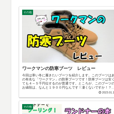
その他
ワークマンの防寒ブーツ レビュー
今回は寒い冬に履きたいブーツを紹介します。このブーツは
の有名な「ワークマン」の防寒ブーツです！防寒ブーツは安
ても４～５千円位するのが普通です。ところが、このブーツ
お値段は、なんと１９００円なんです！凄くないですか！？
あ安いだけだとダメですよね。そこで私が何故このブーツを
2023.01.
んで購入したか、お伝えします。
その他