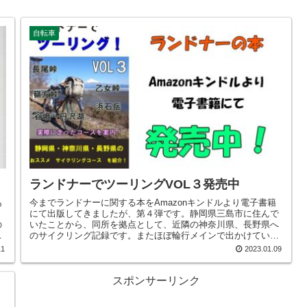
自転車
ランドナーでツーリングVOL３発売中
あ
今までランドナーに関する本をAmazonキンドルより電子書籍
く
にて出版してきましたが、第４弾です。静岡県三島市に住んで
の
いたことから、同所を拠点として、近隣の神奈川県、長野県へ
ま
のサイクリング記録です。またほぼ輪行メインで出かけていま
選
すので、これから輪行をしてみたいと考えている方の参考にな
11
2023.01.09
ればいいなと思います。またランチは峠にてラーメンクッカー
でラーメンを作って食べたり、コーヒーを入れて飲んだりと、
プチアウトドアな感じもあります。外で食べるランチは最高で
スポンサーリンク
す！そんなことも書いていますので、是非ご覧ください。皆さ
まの参考になれば幸いです。