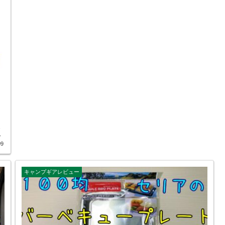
ま
静
09
け
も
カ
キャンプギアレビュー
、
チ
さ