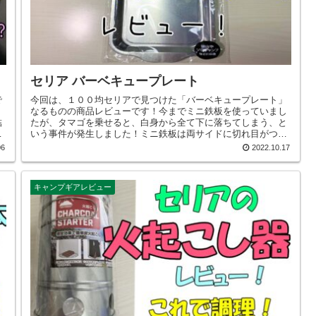
セリア バーベキュープレート
で
今回は、１００均セリアで見つけた「バーベキュープレート」
ト
なるものの商品レビューです！今までミニ鉄板を使っていまし
結
たが、タマゴを乗せると、白身から全て下に落ちてしまう、と
し
いう事件が発生しました！ミニ鉄板は両サイドに切れ目がつい
れ
ているので、そこから落ちてしまうんです。ところが、このバ
06
2022.10.17
ーベキュープレートは切れ目もなく、軽く、ミニ鉄板の２倍の
大きさというものです。これなら焼きそばも作れます。なんせ
１１０円ですから。しかも薄いので、熱伝導率はとても良いで
キャンプギアレビュー
す。このバーベキュープレート、どんな感じでしょうか。