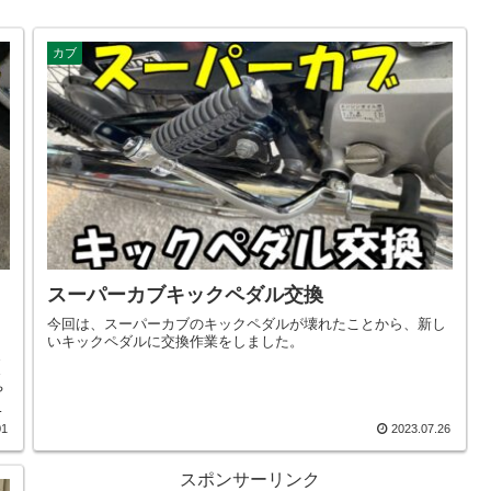
カブ
スーパーカブキックペダル交換
今回は、スーパーカブのキックペダルが壊れたことから、新し
いキックペダルに交換作業をしました。
ま
さ
や
01
2023.07.26
スポンサーリンク