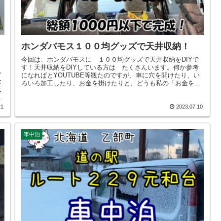
ホンダバモス１００均グッズで天井収納！
今回は、ホンダバモスに １００均グッズで天井収納をDIYで
す！天井収納をDIYしている方は たくさんいます。何か参考
ー
になればとYOUTUBE等観たのですが、車に穴を開けたり、い
セ
ろいろ加工したり、お金を掛けたりと、どうも私の「お金を掛
近
けずに楽しむアウトドア」には、合わないと思いました。やは
の
り１００均グッズで何とかしたい、そう考えたのですが、
そ
YOUTUBEで１００均グッズを使ってDIYしている方も多かっ
21
2023.07.10
は
たのですが、それは金網を加工して取り付ける、ような物でし
と
た。私には、どうもそれが安っぽく見えてしまい嫌だったの
焚
で、とりあえずは お店に行って見てみようと出かけたところ、
車中泊
ず
何とも私の理想ピッタリの物が安く購入でき、簡単につけるこ
ビ
とができました。バモスじゃなくても、取りつけることができ
るやり方だと思います。このブログが 皆様の参考になれば幸
いです。