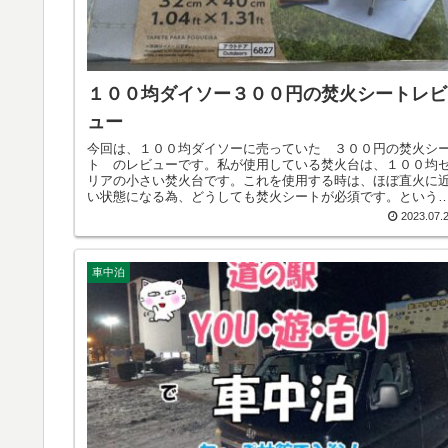
１００均ダイソー３００円の焚火シートレビ
ュー
今回は、１００均ダイソーに売っていた ３００円の焚火シ
ト のレビューです。私が使用している焚火台は、１００均
リアの小さい焚火台です。これを使用する時は、ほぼ直火に
い状態になる為、どうしても焚火シートが必須です。という
も、今は ほとんどのキャンプ場で直火禁止になっています。
2023.07.
の対策として焚火シートはなくてはならないものです。当初
普通に売っているメーカーの物を購入しようかと考えていた
ころ、１００均ダイソーで３００円で、しっかりした感じの
車中泊
火シートが売っているではありませんか！これは とりあえ
買うしかない。試すしかない。と思い購入しました。そのレ
ューとなります。結果はいかに？