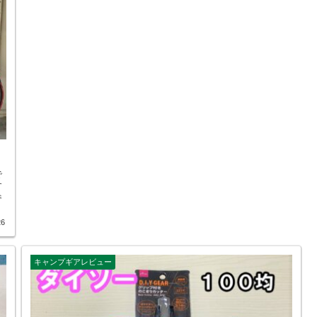
で
す
参
26
キャンプギアレビュー