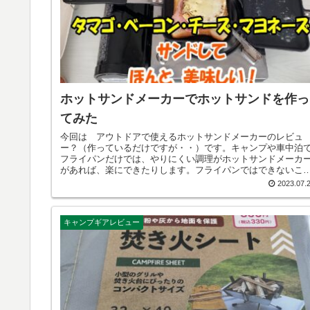
ホットサンドメーカーでホットサンドを作っ
てみた
今回は アウトドアで使えるホットサンドメーカーのレビュ
ー？（作っているだけですが・・）です。キャンプや車中泊
フライパンだけでは、やりにくい調理がホットサンドメーカ
があれば、楽にできたりします。フライパンではできないこ
ができる、というのが魅力です。ということで、ホットサン
2023.07.
を作ってみました。
キャンプギアレビュー