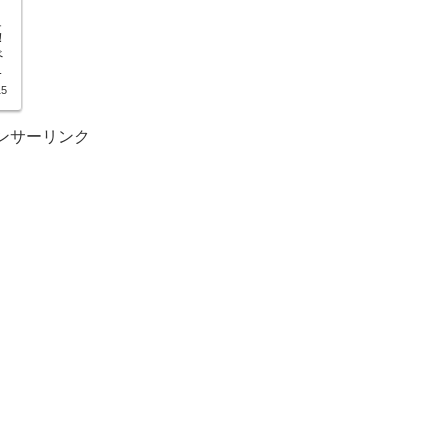
ュ
！
べ
ダ
15
ま
ンサーリンク