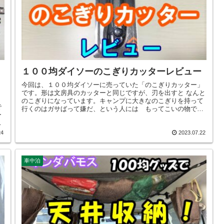
１００均ダイソーのこぎりカッターレビュー
今回は、１００均ダイソーに売っていた「のこぎりカッター」
です。形は文房具のカッターと同じですが、刃を出すと なんと
のこぎりになっています。キャンプに大きなのこぎりを持って
で
行くのはガサばって嫌だ、という人には もってこいの物では
ー
ないかと思います。あとはどの程度使えるか、というところだ
と
と思いますので、ここでレビューしてみました。
ド
24
2023.07.22
車中泊