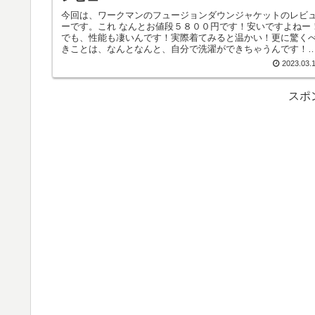
今回は、ワークマンのフュージョンダウンジャケットのレビ
ーです。これ なんとお値段５８００円です！安いですよねー
でも、性能も凄いんです！実際着てみると温かい！更に驚く
きことは、なんとなんと、自分で洗濯ができちゃうんです！
ウンジャケットですよ？普通はクリーニングしかダメですよ
2023.03.
ね。でも、これは 自宅で洗えるんです！凄いことだと思い
す！とにかくおススメなので、紹介します！
スポ