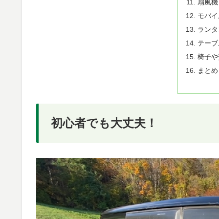
扇風機
モバイ
ランタ
テーブ
椅子や
まとめ
初心者でも大丈夫！