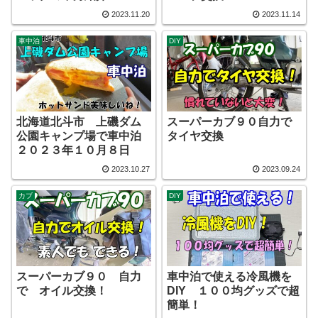
2023.11.20
2023.11.14
車中泊
DIY
北海道北斗市 上磯ダム
スーパーカブ９０自力で
公園キャンプ場で車中泊
タイヤ交換
２０２３年１０月８日
2023.10.27
2023.09.24
カブ
DIY
スーパーカブ９０ 自力
車中泊で使える冷風機を
で オイル交換！
DIY １００均グッズで超
簡単！