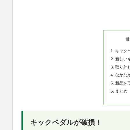
目
キック
新しい
取り外
なかな
新品を
まとめ
キックペダルが破損！