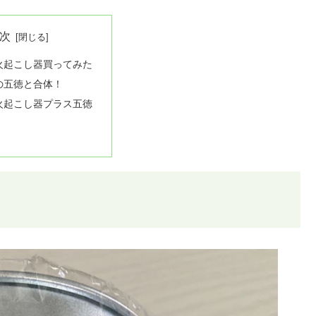
次
火起こし器買ってみた
の五徳と合体！
火起こし器プラス五徳
た