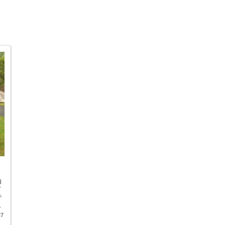
泊
て
で
え
27