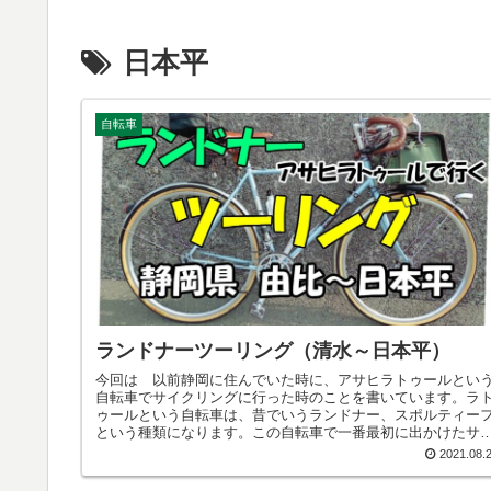
日本平
自転車
ランドナーツーリング（清水～日本平）
今回は 以前静岡に住んでいた時に、アサヒラトゥールとい
自転車でサイクリングに行った時のことを書いています。ラ
ゥールという自転車は、昔でいうランドナー、スポルティー
という種類になります。この自転車で一番最初に出かけたサ
クリングの様子を書きました。美味しいランチもいただきま
2021.08.
た。是非ご覧ください。