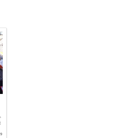
で
最
29