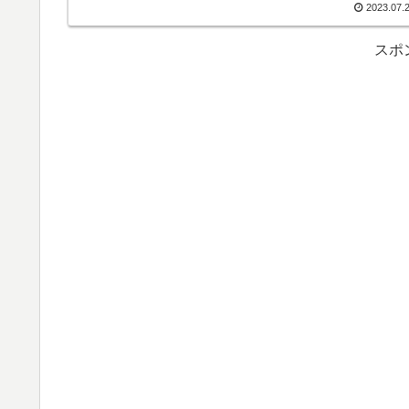
ができる、というのが魅力です。ということで、ホットサン
2023.07.
を作ってみました。
スポ