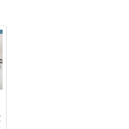
で
ー
と