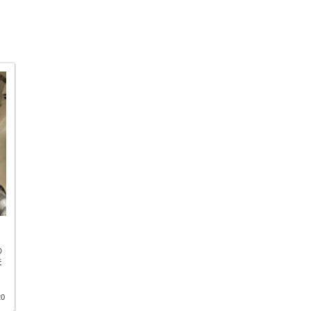
の
夫
20