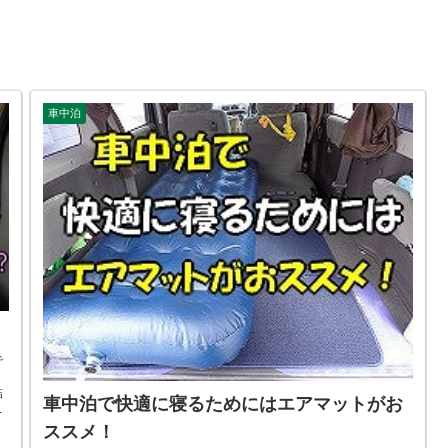
車中泊
で
ト
結
車中泊で快適に寝るためにはエアマットがお
し
れ
ススメ！